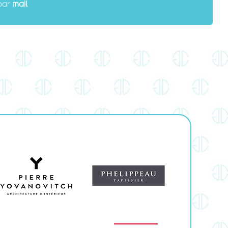
par
mail
.