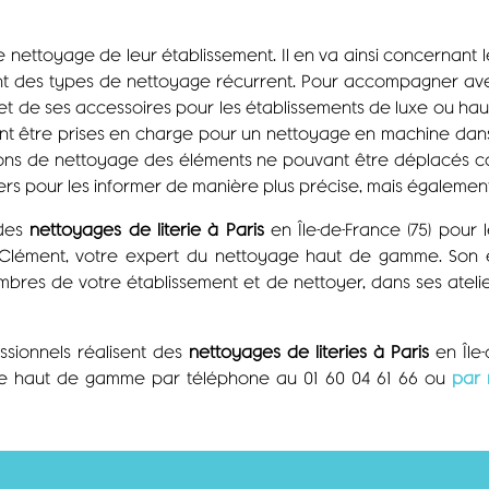
e nettoyage de leur établissement. Il en va ainsi concernant l
ituent des types de nettoyage récurrent. Pour accompagner avec
5) et de ses accessoires pour les établissements de luxe ou h
nt être prises en charge pour un nettoyage en machine dans 
tions de nettoyage des éléments ne pouvant être déplacés comm
rs pour les informer de manière plus précise, mais également po
 des
nettoyages de literie à Paris
en Île-de-France (75) pour 
 Clément, votre expert du nettoyage haut de gamme. Son 
ambres de votre établissement et de nettoyer, dans ses atelier
sionnels réalisent des
nettoyages de literies à Paris
en Île-
yage haut de gamme par téléphone au 01 60 04 61 66 ou
par 