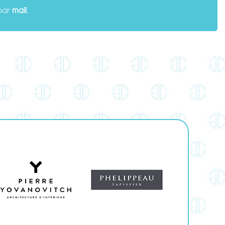
par
mail
.