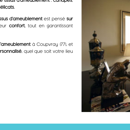
délicats
.
issus d’ameublement
est pensé
sur
leur
confort
, tout en garantissant
d’ameublement
à Coupvray (77), et
rsonnalisé
, quel que soit votre lieu