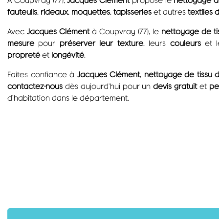
fauteuils
,
rideaux
,
moquettes
,
tapisseries
et autres
textiles 
Avec
Jacques Clément
à Coupvray (77), le
nettoyage de t
mesure
pour
préserver leur texture
, leurs
couleurs
et 
propreté
et
longévité
.
Faites confiance à
Jacques Clément
,
nettoyage de tissu 
contactez-nous
dès aujourd’hui pour un
devis gratuit
et
pe
d’habitation dans le département.