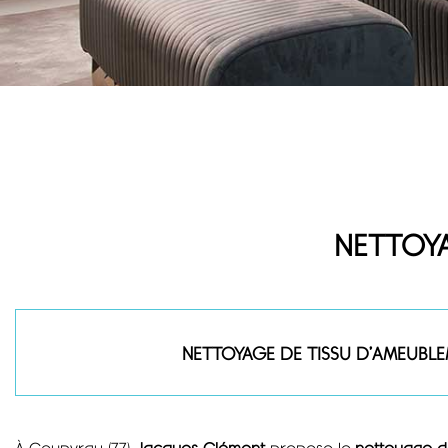
NETTOYA
NETTOYAGE DE TISSU D’AMEUBL
À Coupvray (77),
Jacques Clément
propose le
nettoyage d