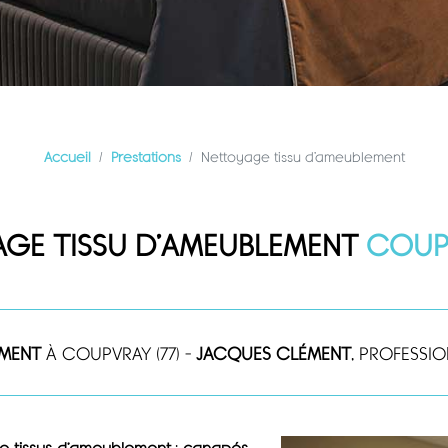
Accueil
Prestations
Nettoyage tissu d’ameublement
GE TISSU D’AMEUBLEMENT
COUPV
EMENT
À COUPVRAY (77) –
JACQUES CLÉMENT
, PROFESSI
e tissus d’ameublement
:
canapés
,